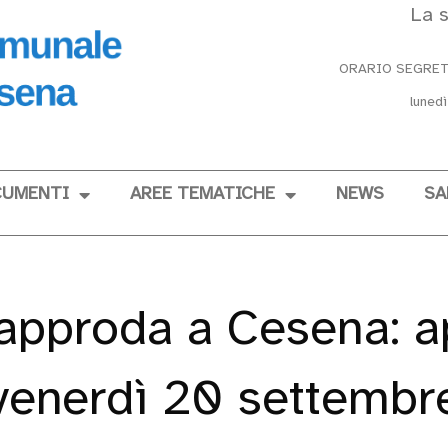
La s
ORARIO SEGRETERI
lunedì
UMENTI
AREE TEMATICHE
NEWS
SA
approda a Cesena: 
venerdì 20 settembr